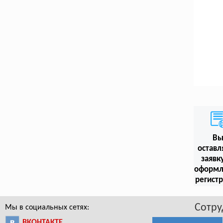
В
оставл
заявк
оформл
регист
Сотру
Мы в социальных сетях:
ВКОНТАКТЕ