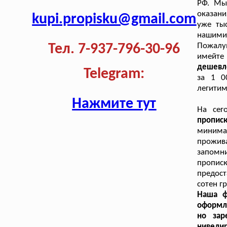
РФ. Мы
оказани
kupi.propisku@gmail.com
уже ты
нашими 
Тел. 7-937-796-30-96
Пожалуй
имейте
дешевле
Telegram:
за 1 0
легитим
Нажмите тут
На сег
пропис
минима
прожив
запомни
прописк
предост
сотен г
Наша ф
оформл
но зар
нивели