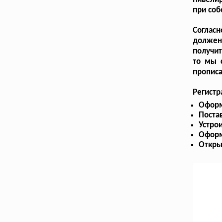
при соб
Согласн
должен
получит
то мы с
прописа
Регист
Оформ
Поста
Устро
Оформ
Откры