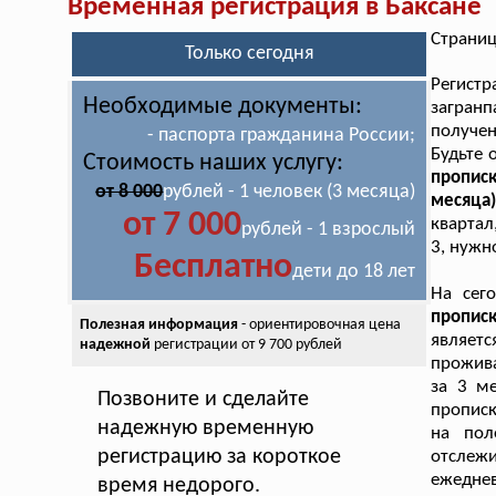
Временная регистрация в Баксане
Страниц
Только сегодня
Регист
Необходимые документы:
загран
получен
- паспорта гражданина России;
Будьте 
Стоимость наших услугу:
пропис
от 8 000
рублей - 1 человек (3 месяца)
месяца
от 7 000
квартал
рублей - 1 взрослый
3, нужн
Бесплатно
дети до 18 лет
На сег
пропис
Полезная информация
- ориентировочная цена
являет
надежной
регистрации от 9 700 рублей
прожива
за 3 м
Позвоните и сделайте
прописк
надежную временную
на пол
регистрацию за короткое
отслеж
ежедне
время недорого.